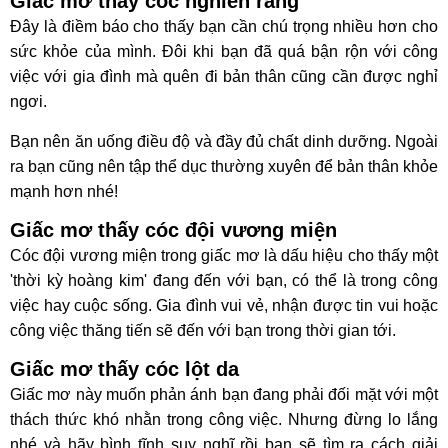
Giấc mơ thấy cóc nghiến răng
Đây là điềm báo cho thấy bạn cần chú trọng nhiều hơn cho
sức khỏe của mình. Đôi khi bạn đã quá bận rộn với công
việc với gia đình mà quên đi bản thân cũng cần được nghỉ
ngơi.
Bạn nên ăn uống điều độ và đầy đủ chất dinh dưỡng. Ngoài
ra bạn cũng nên tập thể dục thường xuyên để bản thân khỏe
mạnh hơn nhé!
Giấc mơ thấy cóc đội vương miện
Cóc đội vương miện trong giấc mơ là dấu hiệu cho thấy một
'thời kỳ hoàng kim' đang đến với bạn, có thể là trong công
việc hay cuộc sống. Gia đình vui vẻ, nhận được tin vui hoặc
công việc thăng tiến sẽ đến với bạn trong thời gian tới.
Giấc mơ thấy cóc lột da
Giấc mơ này muốn phản ánh bạn đang phải đối mặt với một
thách thức khó nhằn trong công việc. Nhưng đừng lo lắng
nhé và hãy bình tĩnh suy nghĩ rồi bạn sẽ tìm ra cách giải