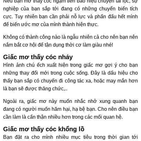
Nếu bạn mơ thấy cóc ngậm tiền báo hiệu chuyện tài lộc, sự
nghiệp của bạn sắp tới đang có những chuyển biến tích
cực. Tuy nhiên bạn cần phải nỗ lực và phấn đấu hết mình
để biến ước mơ của mình thành hiện thực.
Không có thành công nào là ngẫu nhiên cả cho nên bạn nên
nắm bắt cơ hội để tận dụng thời cơ làm giàu nhé!
Giấc mơ thấy cóc nhảy
Hình ảnh chú ếch xuất hiện trong giấc mơ gợi ý cho bạn
những thay đổi mới trong cuộc sống. Đây là dấu hiệu cho
thấy bạn sắp có chuyến đi công tác xa, hoặc may mắn hơn
là bạn sẽ được thăng chức,..
Ngoài ra, giấc mơ này muốn nhắc nhở xung quanh bạn
đang có người muốn hãm hại, hạ bệ bạn. Cho nên điều bạn
cần làm là cẩn thận nhiều hơn trong các mối quan hệ.
Giấc mơ thấy cóc khổng lồ
Bạn đặt ra cho mình nhiều mục tiêu trong thời gian tới