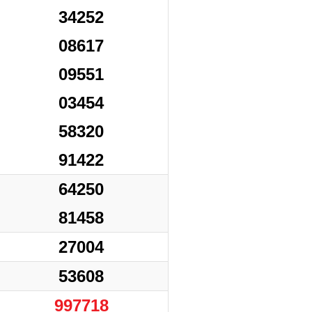
34252
08617
09551
03454
58320
91422
64250
81458
27004
53608
997718