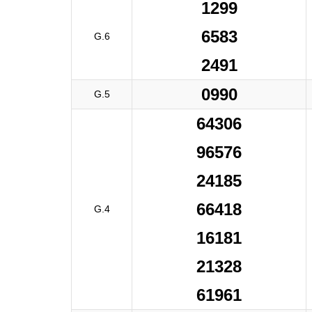
1299
6583
G.6
2491
0990
G.5
64306
96576
24185
66418
G.4
16181
21328
61961