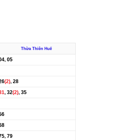
Thừa Thiên Huế
04, 05
26
(2)
, 28
31
, 32
(2)
, 35
56
68
75, 79