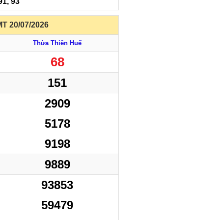
91, 93
T 20/07/2026
Thừa Thiên Huế
68
151
2909
5178
9198
9889
93853
59479