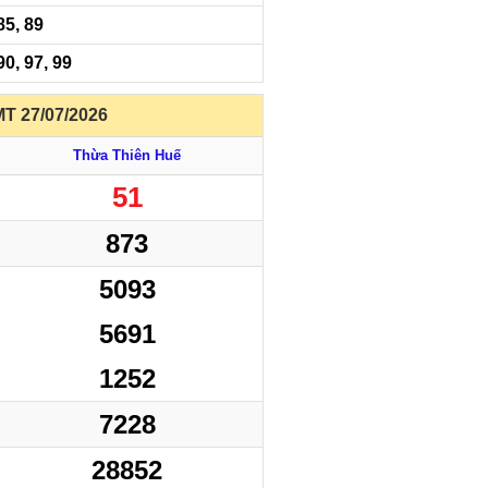
85, 89
90, 97, 99
T 27/07/2026
Thừa Thiên Huế
51
873
5093
5691
1252
7228
28852