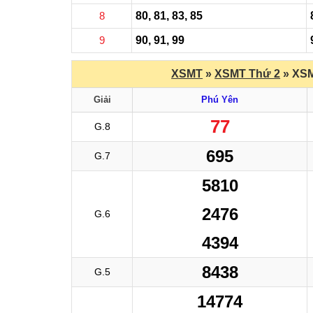
8
80, 81, 83, 85
9
90, 91, 99
XSMT
»
XSMT Thứ 2
» XSM
Giải
Phú Yên
77
G.8
695
G.7
5810
2476
G.6
4394
8438
G.5
14774