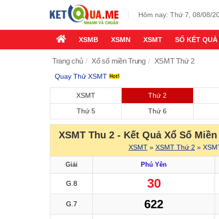
Hôm nay: Thứ 7, 08/08/2
XSMB
XSMN
XSMT
SỔ KẾT QUẢ
Trang chủ
Xổ số miền Trung
XSMT Thứ 2
Quay Thử XSMT
XSMT
Thứ 2
Thứ 5
Thứ 6
XSMT Thu 2 - Kết Quả Xổ Số Miền
XSMT
»
XSMT Thứ 2
» XSMT
Giải
Phú Yên
30
G.8
622
G.7