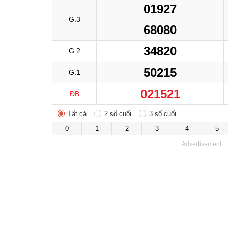
01927
G.3
68080
34820
G.2
50215
G.1
021521
ĐB
Tất cả
2 số cuối
3 số cuối
0
1
2
3
4
5
Advertisement