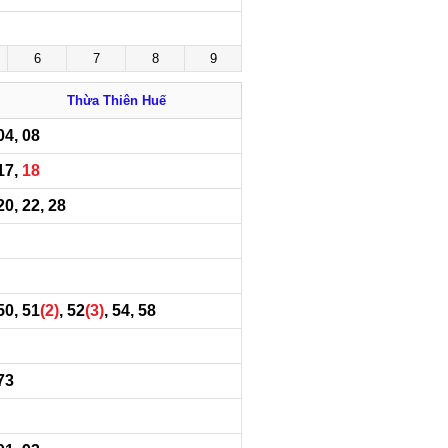
6
7
8
9
Thừa Thiên Huế
04, 08
17,
18
20, 22, 28
50, 51
(2)
, 52
(3)
, 54, 58
73