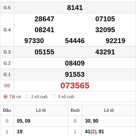
8141
G.5
28647
07105
08241
32095
G.4
97330
54446
92219
05155
43291
G.3
08409
G.2
91553
G.1
073565
ĐB
Tất cả
2 số cuối
3 số cuối
Đầu
Lô tô
Đuôi
Lô tô
0
05, 09
0
30, 90
1
19
1
41
(2)
, 91