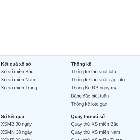
Kết quả xổ số
Thống kê
Xổ số miền Bắc
Thống kê tần suất loto
Xổ số miền Nam
Thống kê tần suất cặp loto
Xổ số miền Trung
Thống Kê ĐB ngày mai
Bảng đặc biệt tuần
Thống kê loto gan
Sổ kết quả
Quay thử xổ số
XSMB 30 ngày
Quay thử XS miền Bắc
XSMN 30 ngày
Quay thử XS miền Nam