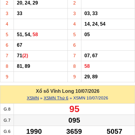
2
20, 24, 29
2
3
33
3
03, 33
4
4
14, 24, 54
5
51, 54,
58
5
05
6
67
6
7
71
(2)
7
07, 67
8
81, 89
8
58
9
9
29, 89
Xổ số Vĩnh Long 10/07/2026
XSMN
»
XSMN Thứ 6
» XSMN 10/07/2026
95
G.8
095
G.7
1990
3659
5057
G.6