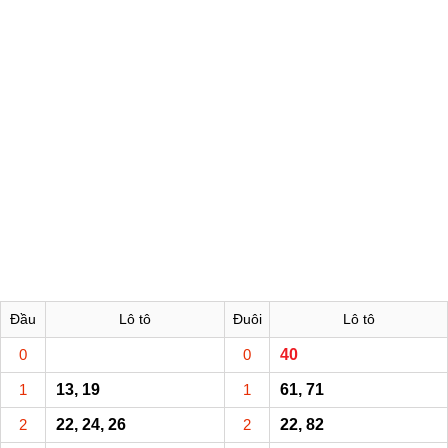
Đầu
Lô tô
Đuôi
Lô tô
0
0
40
1
13, 19
1
61, 71
2
22, 24, 26
2
22, 82