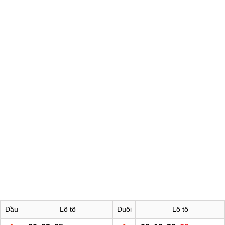
Đầu
Lô tô
Đuôi
Lô tô