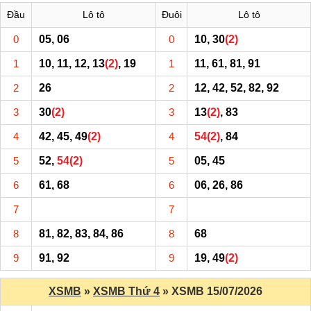
Đầu
Lô tô
Đuôi
Lô tô
0
05, 06
0
10, 30
(2)
1
10, 11, 12, 13
(2)
, 19
1
11, 61, 81, 91
2
26
2
12, 42, 52, 82, 92
3
30
(2)
3
13
(2)
, 83
4
42, 45, 49
(2)
4
54
(2)
, 84
5
52,
54
(2)
5
05, 45
6
61, 68
6
06, 26, 86
7
7
8
81, 82, 83, 84, 86
8
68
9
91, 92
9
19, 49
(2)
XSMB
»
XSMB Thứ 4
» XSMB 15/07/2026