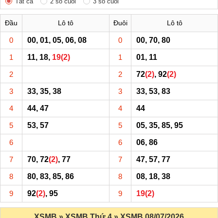
Tất cả
2 số cuối
3 số cuối
Đầu
Lô tô
Đuôi
Lô tô
0
00, 01, 05, 06, 08
0
00, 70, 80
1
11, 18,
19
(2)
1
01, 11
2
2
72
(2)
, 92
(2)
3
33, 35, 38
3
33, 53, 83
4
44, 47
4
44
5
53, 57
5
05, 35, 85, 95
6
6
06, 86
7
70, 72
(2)
, 77
7
47, 57, 77
8
80, 83, 85, 86
8
08, 18, 38
9
92
(2)
, 95
9
19
(2)
XSMB
»
XSMB Thứ 4
» XSMB 08/07/2026