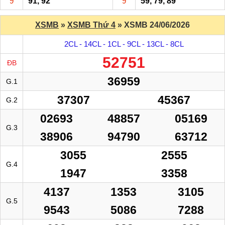
9
91, 92
9
59, 79, 89
XSMB
»
XSMB Thứ 4
» XSMB 24/06/2026
2CL - 14CL - 1CL - 9CL - 13CL - 8CL
52751
ĐB
36959
G.1
37307
45367
G.2
02693
48857
05169
G.3
38906
94790
63712
3055
2555
G.4
1947
3358
4137
1353
3105
G.5
9543
5086
7288