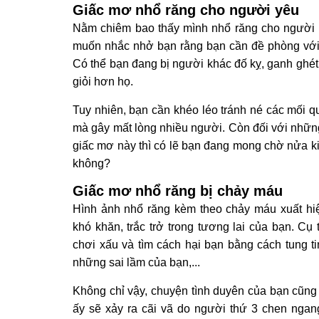
Giấc mơ nhổ răng cho người yêu
Nằm chiêm bao thấy mình nhổ răng cho người y
muốn nhắc nhở bạn rằng bạn cần đề phòng vớ
Có thể bạn đang bị người khác đố kỵ, ganh ghét 
giỏi hơn họ.
Tuy nhiên, bạn cần khéo léo tránh né các mối 
mà gây mất lòng nhiều người. Còn đối với nhữ
giấc mơ này thì có lẽ bạn đang mong chờ nửa ki
không?
Giấc mơ nhổ răng bị chảy máu
Hình ảnh nhổ răng kèm theo chảy máu xuất hi
khó khăn, trắc trở trong tương lai của bạn. Cụ 
chơi xấu và tìm cách hại bạn bằng cách tung tin
những sai lầm của bạn,...
Không chỉ vậy, chuyện tình duyên của bạn cũng
ấy sẽ xảy ra cãi vã do người thứ 3 chen ngan