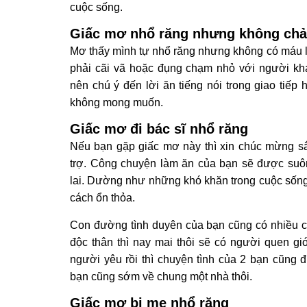
cuộc sống.
Giấc mơ nhổ răng nhưng không ch
Mơ thấy mình tự nhổ răng nhưng không có máu l
phải cãi vã hoặc đụng chạm nhỏ với người khá
nên chú ý đến lời ăn tiếng nói trong giao tiếp
không mong muốn.
Giấc mơ đi bác sĩ nhổ răng
Nếu bạn gặp giấc mơ này thì xin chúc mừng s
trợ. Công chuyện làm ăn của bạn sẽ được suô
lai. Dường như những khó khăn trong cuộc sống
cách ổn thỏa.
Con đường tình duyên của bạn cũng có nhiều c
độc thân thì nay mai thôi sẽ có người quen gi
người yêu rồi thì chuyện tình của 2 bạn cũng
bạn cũng sớm về chung một nhà thôi.
Giấc mơ bị mẹ nhổ răng