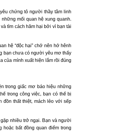
êu chứng tỏ người thầy tâm linh
i những mối quan hệ xung quanh.
và tìm cách hãm hại bởi vì bạn tài
quan hệ “độc hại” chớ nên hớ hênh
ng bạn chưa có người yêu mơ thấy
a của mình xuất hiện lắm rồi đúng
ện trong giấc mơ báo hiệu những
thể trong công việc, bạn có thể bị
 đồn thất thiệt, mách lẻo với sếp
 gặp nhiều trở ngại. Bạn và người
g hoặc bất đồng quan điểm trong