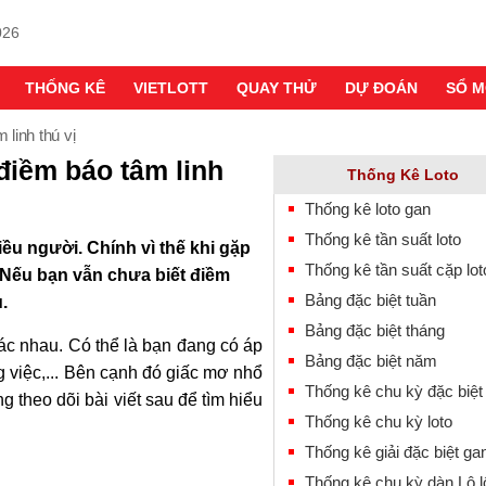
026
THỐNG KÊ
VIETLOTT
QUAY THỬ
DỰ ĐOÁN
SỔ 
linh thú vị
điềm báo tâm linh
Thống Kê Loto
Thống kê loto gan
Thống kê tần suất loto
iều người. Chính vì thế khi gặp
Thống kê tần suất cặp lot
Nếu bạn vẫn chưa biết điềm
Bảng đặc biệt tuần
.
Bảng đặc biệt tháng
ác nhau. Có thể là bạn đang có áp
Bảng đặc biệt năm
ng việc,... Bên cạnh đó giấc mơ nhổ
Thống kê chu kỳ đặc biệt
 theo dõi bài viết sau để tìm hiểu
Thống kê chu kỳ loto
Thống kê giải đặc biệt ga
Thống kê chu kỳ dàn Lô l