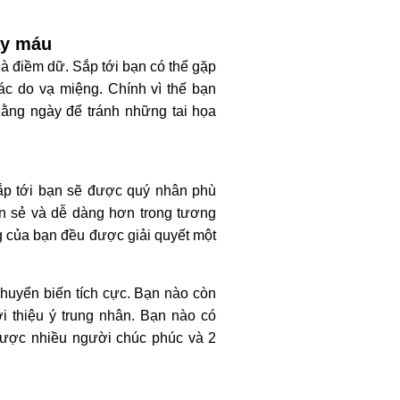
ảy máu
à điềm dữ. Sắp tới bạn có thể gặp
c do vạ miệng. Chính vì thế bạn
 hằng ngày để tránh những tai họa
ắp tới bạn sẽ được quý nhân phù
n sẻ và dễ dàng hơn trong tương
 của bạn đều được giải quyết một
huyển biến tích cực. Bạn nào còn
ới thiệu ý trung nhân. Bạn nào có
 được nhiều người chúc phúc và 2