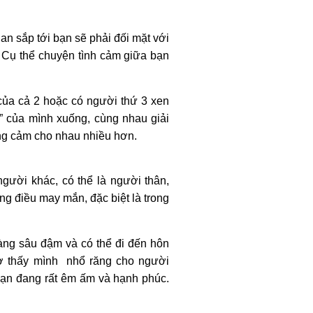
an sắp tới bạn sẽ phải đối mặt với
 Cụ thể chuyện tình cảm giữa bạn
 của cả 2 hoặc có người thứ 3 xen
ôi” của mình xuống, cùng nhau giải
ông cảm cho nhau nhiều hơn.
ười khác, có thể là người thân,
g điều may mắn, đặc biệt là trong
ng sâu đậm và có thể đi đến hôn
mơ thấy mình nhổ răng cho người
bạn đang rất êm ấm và hạnh phúc.