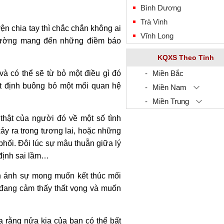
Bình Dương
Trà Vinh
 chia tay thì chắc chắn không ai
Vĩnh Long
thường mang đến những điềm báo
KQXS Theo Tỉnh
à có thể sẽ từ bỏ một điều gì đó
Miền Bắc
t định buông bỏ một mối quan hệ
Miền Nam
Miền Trung
 thật của người đó về một số tình
ảy ra trong tương lai, hoặc những
phối. Đôi lúc sự mâu thuẫn giữa lý
 định sai lầm…
n ánh sự mong muốn kết thúc mối
 đang cảm thấy thất vọng và muốn
a rằng nửa kia của bạn có thể bất