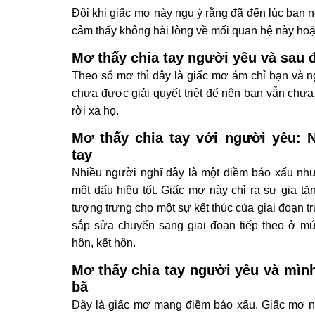
Đôi khi giấc mơ này ngụ ý rằng đã đến lúc bạn n
cảm thấy không hài lòng về mối quan hệ này ho
Mơ thấy chia tay người yêu và sau đ
Theo sổ mơ thì đây là giấc mơ ám chỉ bạn và 
chưa được giải quyết triệt để nên bạn vẫn chưa 
rời xa họ.
Mơ thấy chia tay với người yêu: 
tay
Nhiều người nghĩ đây là một điềm báo xấu như
một dấu hiệu tốt. Giấc mơ này chỉ ra sự gia t
tượng trưng cho một sự kết thúc của giai đoạn t
sắp sửa chuyển sang giai đoạn tiếp theo ở m
hôn, kết hôn.
Mơ thấy chia tay người yêu và mìn
bã
Đây là giấc mơ mang điềm báo xấu. Giấc mơ nà