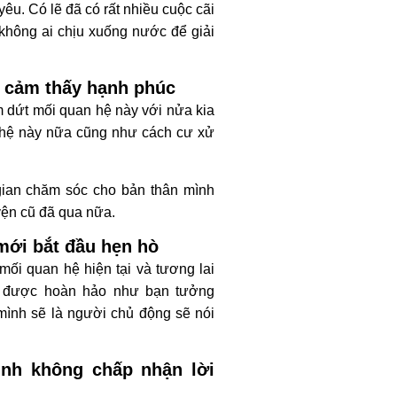
êu. Có lẽ đã có rất nhiều cuộc cãi
 không ai chịu xuống nước để giải
h cảm thấy hạnh phúc
m dứt mối quan hệ này với nửa kia
 hệ này nữa cũng như cách cư xử
gian chăm sóc cho bản thân mình
ện cũ đã qua nữa.
 mới bắt đầu hẹn hò
mối quan hệ hiện tại và tương lai
g được hoàn hảo như bạn tưởng
mình sẽ là người chủ động sẽ nói
ình không chấp nhận lời