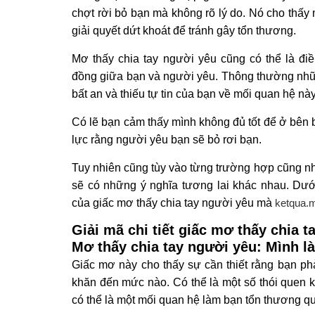
chợt rời bỏ bạn mà không rõ lý do. Nó cho thấ
giải quyết dứt khoát để tránh gây tổn thương.
Mơ thấy chia tay người yêu cũng có thể là đi
đồng giữa bạn và người yêu. Thông thường nhữ
bất an và thiếu tự tin của bạn về mối quan hệ nà
Có lẽ bạn cảm thấy mình không đủ tốt để ở bên 
lực rằng người yêu bạn sẽ bỏ rơi bạn.
Tuy nhiên cũng tùy vào từng trường hợp cũng 
sẽ có những ý nghĩa tương lai khác nhau. Dưới
của giấc mơ thấy chia tay người yêu mà
ketqua.
Giải mã chi tiết giấc mơ thấy chia 
Mơ thấy chia tay người yêu: Mình l
Giấc mơ này cho thấy sự cần thiết rằng bạn phả
khăn đến mức nào. Có thể là một số thói quen 
có thể là một mối quan hệ làm bạn tổn thương q