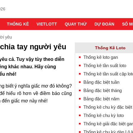
026
THỐNG KÊ
VIETLOTT
QUAY THỬ
DỰ ĐOÁN
SỔ 
ười yêu
 chia tay người yêu
Thống Kê Loto
Thống kê loto gan
êu cả. Tuy vậy tùy theo diễn
Thống kê tần suất loto
iêng khác nhau. Hãy cùng
Thống kê tần suất cặp lot
iểu nhé!
Bảng đặc biệt tuần
ng biết ý nghĩa giấc mơ đó không?
Bảng đặc biệt tháng
 để hiểu rõ hơn về điềm báo cũng
Bảng đặc biệt năm
 đến giấc mơ này nhé!
Thống kê chu kỳ đặc biệt
Thống kê chu kỳ loto
Thống kê giải đặc biệt ga
Thống kê chu kỳ dàn Lô l