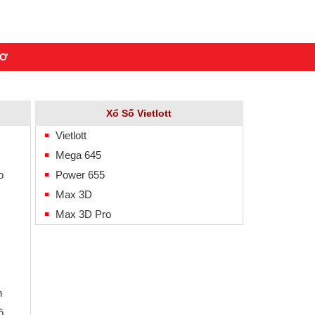
MƠ
Xổ Số Vietlott
Vietlott
Mega 645
o
Power 655
Max 3D
Max 3D Pro
n
ô