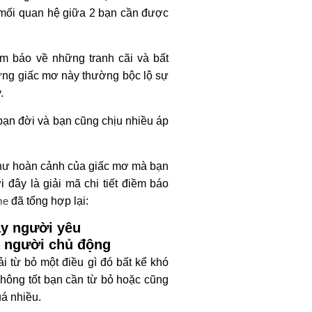
y mối quan hệ giữa 2 bạn cần được
ềm báo về những tranh cãi và bất
ng giấc mơ này thường bộc lộ sự
y.
bạn đời và bạn cũng chịu nhiều áp
như hoàn cảnh của giấc mơ mà bạn
 đây là giải mã chi tiết điềm báo
me
đã tổng hợp lại:
tay người yêu
à người chủ động
i từ bỏ một điều gì đó bất kể khó
không tốt bạn cần từ bỏ hoặc cũng
uá nhiều.