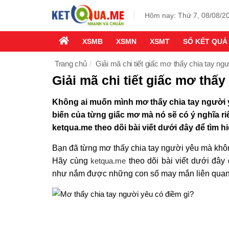
Hôm nay: Thứ 7, 08/08/2
XSMB
XSMN
XSMT
SỔ KẾT QUẢ
Trang chủ
Giải mã chi tiết giấc mơ thấy chia tay ng
Giải mã chi tiết giấc mơ thấy
Không ai muốn mình mơ thấy chia tay người y
biến của từng giấc mơ mà nó sẽ có ý nghĩa r
ketqua.me theo dõi bài viết dưới đây để tìm h
Bạn đã từng mơ thấy chia tay người yêu mà khô
Hãy cùng
ketqua.me
theo dõi bài viết dưới đây
như nắm được những con số may mắn liên quan