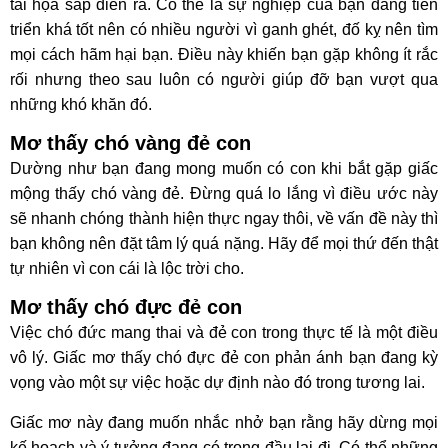
tai họa sắp diễn ra. Có thể là sự nghiệp của bạn đang tiến
triển khá tốt nên có nhiều người vì ganh ghét, đố kỵ nên tìm
mọi cách hãm hại bạn. Điều này khiến bạn gặp không ít rắc
rối nhưng theo sau luôn có người giúp đỡ bạn vượt qua
những khó khăn đó.
Mơ thấy chó vàng đẻ con
Dường như bạn đang mong muốn có con khi bắt gặp giấc
mộng thấy chó vàng đẻ. Đừng quá lo lắng vì điều ước này
sẽ nhanh chóng thành hiện thực ngay thôi, về vấn đề này thì
bạn không nên đặt tâm lý quá nặng. Hãy để mọi thứ đến thật
tự nhiên vì con cái là lộc trời cho.
Mơ thấy chó đực đẻ con
Việc chó đức mang thai và đẻ con trong thực tế là một điều
vô lý. Giấc mơ thấy chó đực đẻ con phản ánh bạn đang kỳ
vọng vào một sự việc hoặc dự định nào đó trong tương lai.
Giấc mơ này đang muốn nhắc nhở bạn rằng hãy dừng mọi
kế hoạch và ý tưởng đang có trong đầu lại đi. Có thể những