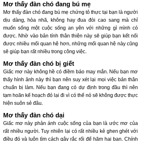
Mơ thấy đàn chó đang bú mẹ
Mơ thấy đàn chó đang bú mẹ chứng tỏ thực tại bạn là người
dịu dàng, hòa nhã, không hay đua đòi cao sang mà chỉ
muốn sống một cuộc sống an yên với những gì mình có
được. Nhờ vào bản tính thân thiện này sẽ giúp bạn kết nối
được nhiều mối quan hệ hơn, những mối quan hệ này cũng
sẽ giúp bạn rất nhiều trong công việc.
Mơ thấy đàn chó bị giết
Giấc mơ này không hề có điềm báo may mắn. Nếu bạn mơ
thấy hình ảnh này thì bạn nên suy xét lại mọi việc bản thân
chuẩn bị làm. Nếu bạn đang có dự định trong đầu thì nên
tạm hoãn kế hoạch đó lại đi vì có thể nó sẽ không được thực
hiện suôn sẻ đâu.
Mơ thấy đàn chó dại
Giấc mơ này phản ánh cuộc sống của bạn là ước mơ của
rất nhiều người. Tuy nhiên lại có rất nhiều kẻ ghen ghét với
điều đó và luôn tìm cách gây rắc rối để hãm hại bạn. Chính