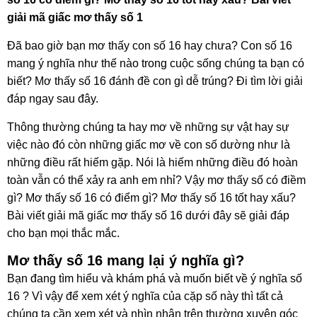
giải mã giấc mơ thấy số 1
Đã bao giờ bạn mơ thấy con số 16 hay chưa? Con số 16
mang ý nghĩa như thế nào trong cuộc sống chúng ta bạn có
biết? Mơ thấy số 16 đánh đề con gì dễ trúng? Đi tìm lời giải
đáp ngay sau đây.
Thông thường chúng ta hay mơ về những sự vật hay sự
việc nào đó còn những giấc mơ về con số dường như là
những điều rất hiếm gặp. Nói là hiếm những điều đó hoàn
toàn vẫn có thể xảy ra anh em nhỉ? Vậy mơ thấy số có điềm
gì? Mơ thấy số 16 có điểm gì? Mơ thấy số 16 tốt hay xấu?
Bài viết giải mã giấc mơ thấy số 16 dưới đây sẽ giải đáp
cho bạn mọi thắc mắc.
Mơ thấy số 16 mang lại ý nghĩa gì?
Bạn đang tìm hiểu và khám phá và muốn biết về ý nghĩa số
16 ? Vì vậy để xem xét ý nghĩa của cặp số này thì tất cả
chúng ta cần xem xét và nhìn nhận trên thường xuyên góc