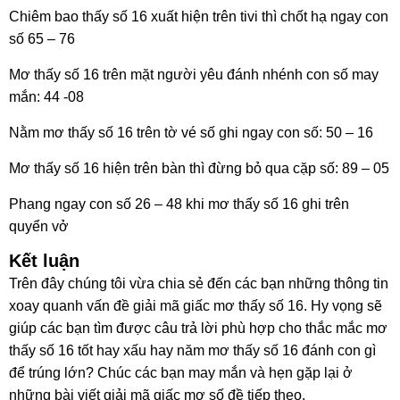
Chiêm bao thấy số 16 xuất hiện trên tivi thì chốt hạ ngay con
số 65 – 76
Mơ thấy số 16 trên mặt người yêu đánh nhénh con số may
mắn: 44 -08
Nằm mơ thấy số 16 trên tờ vé số ghi ngay con số: 50 – 16
Mơ thấy số 16 hiện trên bàn thì đừng bỏ qua cặp số: 89 – 05
Phang ngay con số 26 – 48 khi mơ thấy số 16 ghi trên
quyển vở
Kết luận
Trên đây chúng tôi vừa chia sẻ đến các bạn những thông tin
xoay quanh vấn đề giải mã giấc mơ thấy số 16. Hy vọng sẽ
giúp các bạn tìm được câu trả lời phù hợp cho thắc mắc mơ
thấy số 16 tốt hay xấu hay năm mơ thấy số 16 đánh con gì
để trúng lớn? Chúc các bạn may mắn và hẹn gặp lại ở
những bài viết giải mã giấc mơ số đề tiếp theo.