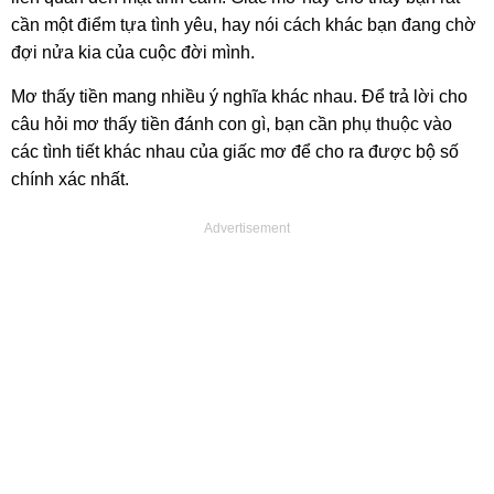
cần một điểm tựa tình yêu, hay nói cách khác bạn đang chờ
đợi nửa kia của cuộc đời mình.
Mơ thấy tiền mang nhiều ý nghĩa khác nhau. Để trả lời cho
câu hỏi mơ thấy tiền đánh con gì, bạn cần phụ thuộc vào
các tình tiết khác nhau của giấc mơ để cho ra được bộ số
chính xác nhất.
Advertisement