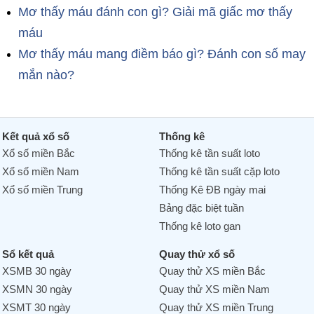
Mơ thấy máu đánh con gì? Giải mã giấc mơ thấy
máu
Mơ thấy máu mang điềm báo gì? Đánh con số may
mắn nào?
Kết quả xổ số
Thống kê
Xổ số miền Bắc
Thống kê tần suất loto
Xổ số miền Nam
Thống kê tần suất cặp loto
Xổ số miền Trung
Thống Kê ĐB ngày mai
Bảng đặc biệt tuần
Thống kê loto gan
Sổ kết quả
Quay thử xổ số
XSMB 30 ngày
Quay thử XS miền Bắc
XSMN 30 ngày
Quay thử XS miền Nam
XSMT 30 ngày
Quay thử XS miền Trung