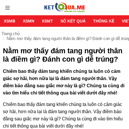
XSMB
XSMN
XSMT
SỔ KẾT QUẢ
THỐNG KÊ
VI
Trang chủ
Nằm mơ thấy đám tang người thân là điềm gì? Đánh con gì dễ trún
Nằm mơ thấy đám tang người thân
là điềm gì? Đánh con gì dễ trúng?
Chiêm bao thấy đám tang khiến chúng ta luôn có cảm
giác sợ hãi, hơn nữa lại là đám tang người thân. Vậy
điềm báo đằng sau giấc mơ này là gì? Chúng ta cùng đi
vào tìm hiểu chi tiết thông qua bài viết dưới đây nhé!
Chiêm bao thấy đám tang khiến chúng ta luôn có cảm giác
sợ hãi, hơn nữa lại là đám tang người thân. Vậy điềm báo
đằng sau giấc mơ này là gì? Chúng ta cùng đi vào tìm hiểu
chi tiết thông qua bài viết dưới đây nhé!