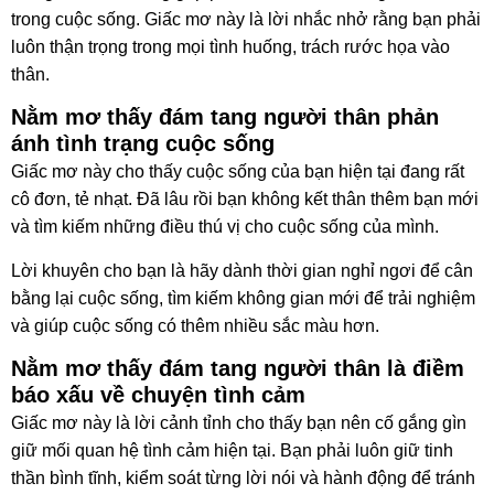
trong cuộc sống. Giấc mơ này là lời nhắc nhở rằng bạn phải
luôn thận trọng trong mọi tình huống, trách rước họa vào
thân.
Nằm mơ thấy đám tang người thân phản
ánh tình trạng cuộc sống
Giấc mơ này cho thấy cuộc sống của bạn hiện tại đang rất
cô đơn, tẻ nhạt. Đã lâu rồi bạn không kết thân thêm bạn mới
và tìm kiếm những điều thú vị cho cuộc sống của mình.
Lời khuyên cho bạn là hãy dành thời gian nghỉ ngơi để cân
bằng lại cuộc sống, tìm kiếm không gian mới để trải nghiệm
và giúp cuộc sống có thêm nhiều sắc màu hơn.
Nằm mơ thấy đám tang người thân là điềm
báo xấu về chuyện tình cảm
Giấc mơ này là lời cảnh tỉnh cho thấy bạn nên cố gắng gìn
giữ mối quan hệ tình cảm hiện tại. Bạn phải luôn giữ tinh
thần bình tĩnh, kiểm soát từng lời nói và hành động để tránh