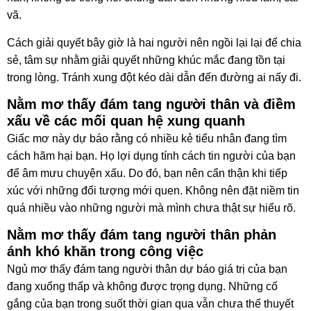
vã.
Cách giải quyết bây giờ là hai người nên ngồi lại lại để chia
sẻ, tâm sự nhằm giải quyết những khúc mắc đang tồn tại
trong lòng. Tránh xung đột kéo dài dẫn đến đường ai nấy đi.
Nằm mơ thấy đám tang người thân và điềm
xấu về các mối quan hệ xung quanh
Giấc mơ này dự báo rằng có nhiều kẻ tiểu nhân đang tìm
cách hãm hại bạn. Họ lợi dụng tính cách tin người của bạn
để âm mưu chuyện xấu. Do đó, bạn nên cẩn thận khi tiếp
xúc với những đối tượng mới quen. Không nên đặt niềm tin
quá nhiều vào những người mà mình chưa thật sự hiểu rõ.
Nằm mơ thấy đám tang người thân phản
ánh khó khăn trong công việc
Ngủ mơ thấy đám tang người thân dự báo giá trị của bạn
đang xuống thấp và không được trọng dụng. Những cố
gắng của bạn trong suốt thời gian qua vẫn chưa thể thuyết