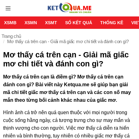
XSMB
XSMN
XSMT
SỔ KẾT QUẢ
THỐNG KÊ
VI
Trang chủ
Mơ thấy cá trên cạn - Giải mã giấc mơ chi tiết và đánh con gì?
Mơ thấy cá trên cạn - Giải mã giấc
mơ chi tiết và đánh con gì?
Mơ thấy cá trên cạn là điềm gì? Mơ thấy cá trên cạn
đánh con gì? Bài viết này Ketqua.me sẽ giúp bạn giải
mã chi tiết giấc mơ thấy cá trên cạn và các con số may
mắn theo từng bối cảnh khác nhau của giấc mơ.
Hình ảnh cá trở nên quá quen thuộc với mọi người trong
cuộc sống hằng ngày, cá tượng trưng cho sự may mắn và
thịnh vượng cho con người. Việc mơ thấy cá diễn ra hiển
nhiên và bình thường, tuy nhiên có nhiều giấc mơ thấy cá