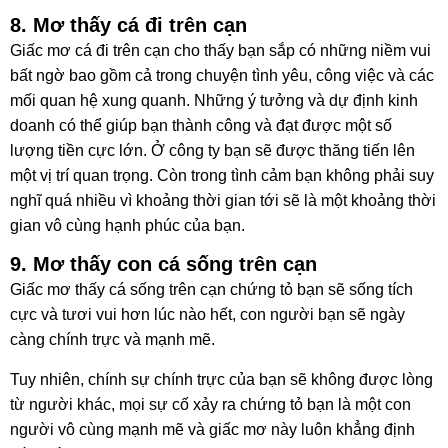
8. Mơ thấy cá đi trên cạn
Giấc mơ cá đi trên cạn cho thấy bạn sắp có những niềm vui
bất ngờ bao gồm cả trong chuyện tình yêu, công việc và các
mối quan hệ xung quanh. Những ý tưởng và dự định kinh
doanh có thể giúp bạn thành công và đạt được một số
lượng tiền cực lớn. Ở công ty bạn sẽ được thăng tiến lên
một vị trí quan trọng. Còn trong tình cảm bạn không phải suy
nghĩ quá nhiều vì khoảng thời gian tới sẽ là một khoảng thời
gian vô cùng hạnh phúc của bạn.
9. Mơ thấy con cá sống trên cạn
Giấc mơ thấy cá sống trên cạn chứng tỏ bạn sẽ sống tích
cực và tươi vui hơn lúc nào hết, con người bạn sẽ ngày
càng chính trực và mạnh mẽ.
Tuy nhiên, chính sự chính trực của bạn sẽ không được lòng
từ người khác, mọi sự cố xảy ra chứng tỏ bạn là một con
người vô cùng mạnh mẽ và giấc mơ này luôn khẳng định