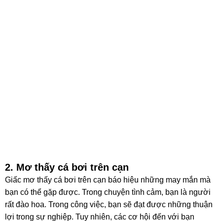
2. Mơ thấy cá bơi trên cạn
Giấc mơ thấy cá bơi trên cạn báo hiệu những may mắn mà
bạn có thể gặp được. Trong chuyện tình cảm, bạn là người
rất đào hoa. Trong công việc, bạn sẽ đạt được những thuận
lợi trong sự nghiệp. Tuy nhiên, các cơ hội đến với bạn