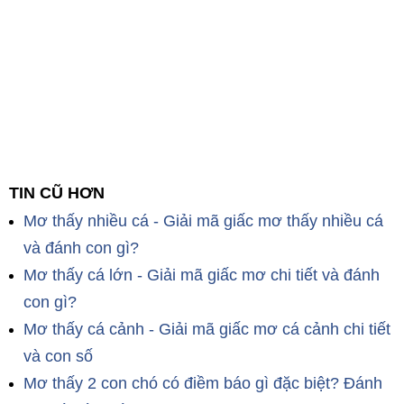
TIN CŨ HƠN
Mơ thấy nhiều cá - Giải mã giấc mơ thấy nhiều cá
và đánh con gì?
Mơ thấy cá lớn - Giải mã giấc mơ chi tiết và đánh
con gì?
Mơ thấy cá cảnh - Giải mã giấc mơ cá cảnh chi tiết
và con số
Mơ thấy 2 con chó có điềm báo gì đặc biệt? Đánh