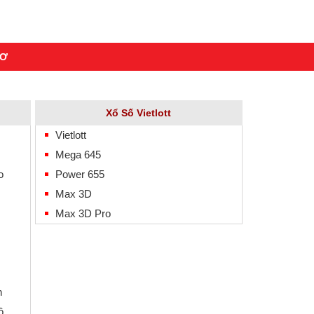
MƠ
Xổ Số Vietlott
Vietlott
Mega 645
o
Power 655
Max 3D
Max 3D Pro
n
ô