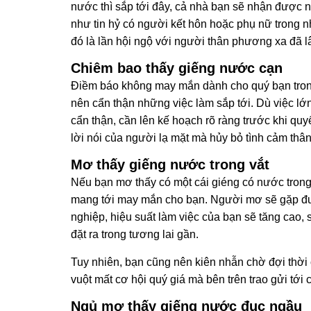
nước thì sắp tới đây, cả nhà bạn sẽ nhận được nh
như tin hỷ có người kết hôn hoặc phụ nữ trong n
đó là lần hội ngộ với người thân phương xa đã 
Chiêm bao thấy giếng nước cạn
Điềm báo không may mắn dành cho quý bạn trong 
nên cẩn thận những việc làm sắp tới. Dù việc lớ
cẩn thận, cần lên kế hoạch rõ ràng trước khi quy
lời nói của người lạ mặt mà hủy bỏ tình cảm thân 
Mơ thấy giếng nước trong vắt
Nếu bạn mơ thấy có một cái giéng có nước trong
mang tới may mắn cho bạn. Người mơ sẽ gặp đ
nghiệp, hiệu suất làm việc của bạn sẽ tăng cao, 
đặt ra trong tương lai gần.
Tuy nhiên, bạn cũng nên kiên nhẫn chờ đợi thời
vuột mất cơ hội quý giá mà bên trên trao gửi tới
Ngủ mơ thấy giếng nước đục ngầu