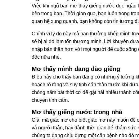
Việc khi ngủ bạn mơ thấy giếng nước đục ngầu là
bên trong bạn. Thời gian qua, bạn luôn trong trạng 
quan hệ xung quanh, bạn không còn tin tưởng đươ
Chính vì lý do này mà bạn thường khép mình t
sẽ bị ai đó làm tổn thương mình. Lời khuyên đưa 
nhập bản thân hơn với mọi người để cuộc sống c
độc nữa nhé.
Mơ thấy mình đang đào giếng
Điều này cho thấy bạn đang có những ý tưởng kh
hoạch rõ ràng và suy tính cẩn thận trước khi đư
chóng nắm bắt thời cơ để gặt hái nhiều thành cô
chuyện tình cảm.
Mơ thấy giếng nước trong nhà
Giải mã giấc mơ cho biết giấc mơ này muốn đề 
và người thân, hãy dành thời gian để khám sức k
chúng ta đang chịu đựng một căn bệnh nào đó m