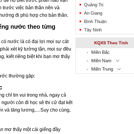
ở để họ biết trước phần nào vận
Quảng Trị
 trước việc bản thân nên và
An Giang
 hướng đi phù hợp cho bản thân.
Bình Thuận
iếng nước theo từng
Tây Ninh
 có nước là có đại lợi mọi sự cát
KQXS Theo Tỉnh
n phải xét kỹ tường tận, mọi sự đều
Miền Bắc
g, kiết riêng biệt khi bạn mơ thấy
Miền Nam
Miền Trung
nước thường gặp:
ớc
 chỉ tin vui trong nhà, ngay cả
gười còn đi học sẽ thi cử đạt kết
tiến và tăng lương,…Suy cho cùng,
n mơ thấy một cái giếng đầy