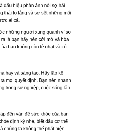
 dấu hiệu phản ánh nỗi sợ hãi
thái lo lắng và sợ sệt những mối
̣c ai cả.
rước những người xung quanh vì sợ
ra là bạn hãy nên cởi mở và hòa
ủa bạn không còn tẻ nhạt và cô
á hay và sáng tạo. Hãy lập kế
a ra mọi quyết định. Bạn nên nhanh
ng trong sự nghiệp, cuộc sống lẫn
cập đến vấn đề sức khỏe của bạn
hỏe định kỳ nhé, biết đâu cơ thể
à chúng ta không thể phát hiện