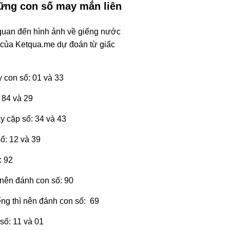
hững con số may mắn liên
n đến hình ảnh về giếng nước
của Ketqua.me dự đoán từ giấc
con số: 01 và 33
84 và 29
y cặp số: 34 và 43
: 12 và 39
: 92
nên đánh con số: 90
ng thì nên đánh con số: 69
số: 11 và 01