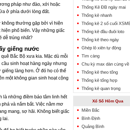
hương pháp như đào, xới hoặc
Thống Kê ĐB ngày mai
 ở phía dưới lòng đất.
Thống kê nhanh
hông thường gặp bởi vì hiện
Thống kê 2 số cuối XSM
 hiện phổ biến. Vậy những giấc
Thống kê đầu đuôi loto
ẽ dễ trúng nhất?
Thống kê theo ngày
Ghép lô xiên tự động
ấy giếng nước
Tìm càng
g quê Bắc Bộ xưa kia. Mặc dù mỗi
hu cầu sinh hoạt hàng ngày nhưng
Chu kỳ max dàn cùng về
 giếng làng hơn. Ở đó họ có thể
Thống kê theo tổng
nên một không gian sinh hoạt cộng
Thống kê tổng hợp
Thống kê quan trọng
 là những điềm báo tâm linh hết
Xổ Số Hôm Qua
m phá và nắm bắt. Việc nằm mơ
Miền Bắc
ng mang, sợ hãi. Không biết giấc
Bình Định
lai.
Quảng Bình