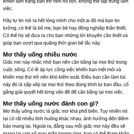
khiến tâm trạng bạn trở nên rối bời, không thể tập trung làm
việc.
Hãy tự tin nói ra hết lòng mình cho một ai đó mà bạn tin
tưởng, có thể là bố mẹ, bạn bè hay đồng nghiệp thân thiết.
Có thể họ sẽ đưa ra cho bạn những lời khuyên cần thiết và
giúp bạn vượt qua quãng thời gian bế tắc này.
Mơ thấy uống nhiều nước
Giấc mơ này nhắc nhở bạn nên cân bằng lại mọi thứ trong
cuộc sống. Có lẽ áp lực công việc khiến bạn mệt mỏi và
khiến mọi thứ trở nên khó kiểm soát. Điều bạn cần làm lúc
này đó là sắp xếp lại mọi thứ theo đúng trình tự ban đầu, cố
gắng giải quyết hết từng vấn đề để cân bằng lại mọi việc.
Mơ thấy uống nước đánh con gì?
Mơ thấy uống nước là giấc mơ khá phổ biến. Tuy nhiên nó
lại có rất nhiều tình huống khác nhau, ảnh hưởng đến điềm
báo mang lại. Ngoài ra, đằng sau mỗi giấc mơ này đều sẽ
mang lại con số may mắn tương ứng, bạn có thể tham khảo